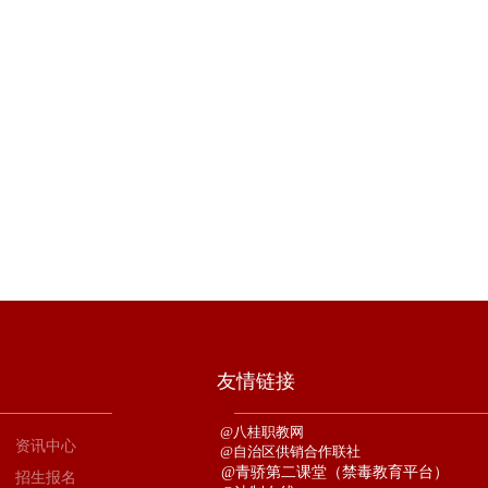
友情链接
@
八
桂
职
教
网
资讯中心
@
自
治
区
供
销
合
作联
社
@
青骄第二课堂（禁毒教育平台）
招生报名