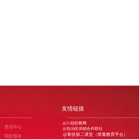
友情链接
@
八
桂
职
教
网
资讯中心
@
自
治
区
供
销
合
作联
社
@
青骄第二课堂（禁毒教育平台）
招生报名