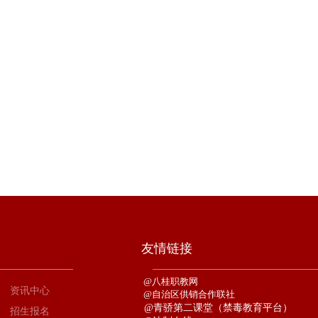
友情链接
@
八
桂
职
教
网
资讯中心
@
自
治
区
供
销
合
作联
社
@
青骄第二课堂（禁毒教育平台）
招生报名