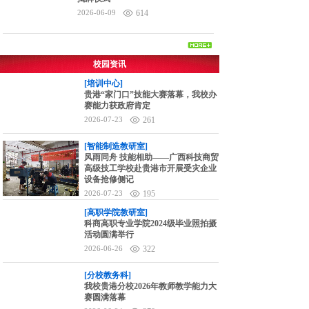
2026-06-09
614
校园资讯
[培训中心]
贵港“家门口”技能大赛落幕，我校办
赛能力获政府肯定
2026-07-23
261
[智能制造教研室]
风雨同舟 技能相助——广西科技商贸
高级技工学校赴贵港市开展受灾企业
设备抢修侧记
2026-07-23
195
[高职学院教研室]
科商高职专业学院2024级毕业照拍摄
活动圆满举行
2026-06-26
322
[分校教务科]
我校贵港分校2026年教师教学能力大
赛圆满落幕