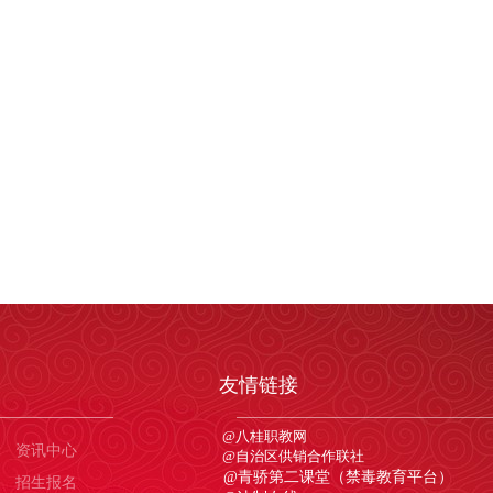
友情链接
@
八
桂
职
教
网
资讯中心
@
自
治
区
供
销
合
作联
社
@
青骄第二课堂（禁毒教育平台）
招生报名